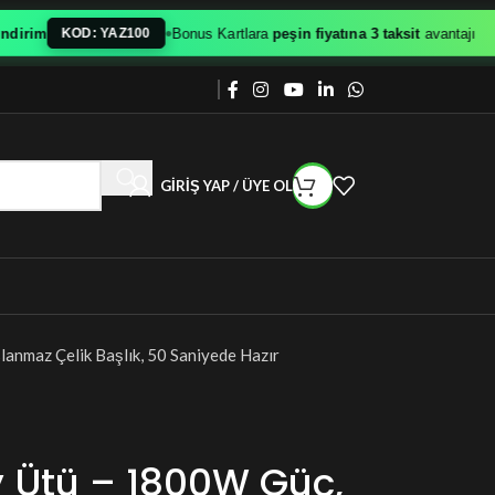
•
rim
Bonus Kartlara
peşin fiyatına 3 taksit
avantajı
KOD: YAZ100
GIRIŞ YAP / ÜYE OL
nmaz Çelik Başlık, 50 Saniyede Hazır
y Ütü – 1800W Güç,