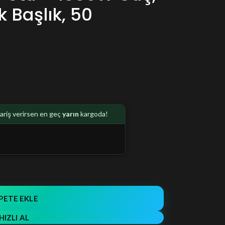
 Başlık, 50
pariş verirsen en geç
yarın
kargoda!
PETE EKLE
HIZLI AL