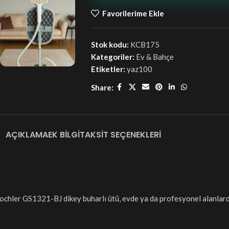
Favorilerime Ekle
Stok kodu:
KCB175
Kategoriler:
Ev & Bahçe
Etiketler:
yaz100
Share:
AÇIKLAMA
EK BILGI
TAKSIT SEÇENEKLERI
e Kochler GS1321-BJ dikey buharlı ütü, evde ya da profesyonel alanlar