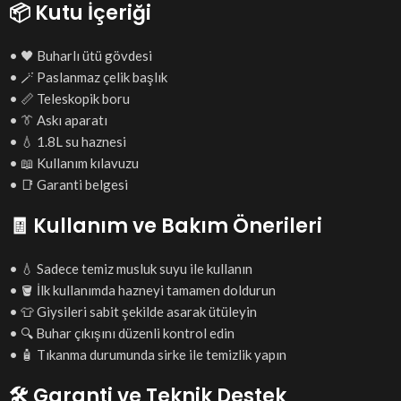
📦 Kutu İçeriği
• 🖤 Buharlı ütü gövdesi
• 🪄 Paslanmaz çelik başlık
• 📏 Teleskopik boru
• 👔 Askı aparatı
• 💧 1.8L su haznesi
• 📖 Kullanım kılavuzu
• 📑 Garanti belgesi
🧾 Kullanım ve Bakım Önerileri
• 💧 Sadece temiz musluk suyu ile kullanın
• 🪣 İlk kullanımda hazneyi tamamen doldurun
• 👕 Giysileri sabit şekilde asarak ütüleyin
• 🔍 Buhar çıkışını düzenli kontrol edin
• 🧴 Tıkanma durumunda sirke ile temizlik yapın
🛠️ Garanti ve Teknik Destek