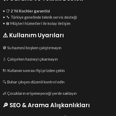
• 📑
2 Yıl Kochler garantisi
• 🔧 Türkiye genelinde teknik servis desteği
• ☎️ Müşteri hizmetleri ile kolay iletişim
⚠️ Kullanım Uyarıları
🚫 Su haznesi boşken çalıştırmayın
💧 Çalışırken hazneyi çıkarmayın
🔌 Kullanım sonrası fişi prizden çekin
🔍 Buhar çıkışını düzenli kontrol edin
👶 Çocukların erişemeyeceği yerde saklayın
🔎 SEO & Arama Alışkanlıkları