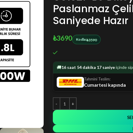
Paslanmaz Çelik
Saniyede Hazır
₺
3690
Kodla:
₺
3590
🚚
16 saat 54 dakika 16 saniye
içinde si
Tahmini Teslim:
Cumartesi kapında
SE