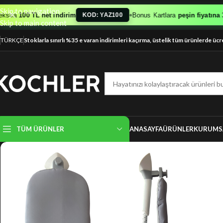
Skip to navigation
•
ra
100 TL net indirim
Bonus Kartlara
peşin fiyatına 3 tak
KOD: YAZ100
Skip to main content
TÜRKÇE
Stoklarla sınırlı %35 e varan indirimleri kaçırma, üstelik tüm ürünlerde ücr
TÜM ÜRÜNLER
ANASAYFA
ÜRÜNLER
KURUMS