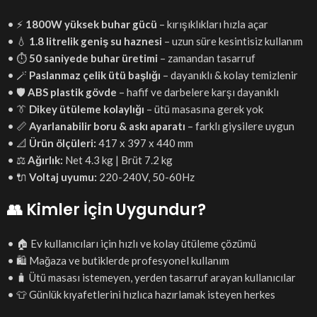
• ⚡
1800W yüksek buhar gücü
– kırışıklıkları hızla açar
• 💧
1.8 litrelik geniş su haznesi
– uzun süre kesintisiz kullanım
• ⏱️
50 saniyede buhar üretimi
– zamandan tasarruf
• 🪄
Paslanmaz çelik ütü başlığı
– dayanıklı & kolay temizlenir
• 🛡️
ABS plastik gövde
– hafif ve darbelere karşı dayanıklı
• 👔
Dikey ütüleme kolaylığı
– ütü masasına gerek yok
• 📏
Ayarlanabilir boru & askı aparatı
– farklı giysilere uygun
• 📐
Ürün ölçüleri:
417 x 397 x 440 mm
• ⚖️
Ağırlık:
Net 4.3 kg | Brüt 7.2 kg
• 🔌
Voltaj uyumu:
220-240V, 50-60Hz
👥 Kimler İçin Uygundur?
• 🏠 Ev kullanıcıları için hızlı ve kolay ütüleme çözümü
• 🛍️ Mağaza ve butiklerde profesyonel kullanım
• 🧳 Ütü masası istemeyen, yerden tasarruf arayan kullanıcılar
• 👕 Günlük kıyafetlerini hızlıca hazırlamak isteyen herkes