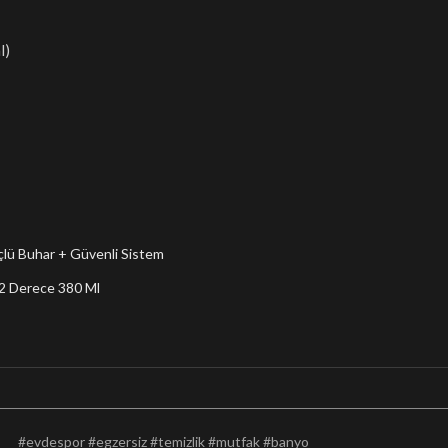
l)
çlü Buhar + Güvenli Sistem
132 Derece 380 Ml
#evdespor #egzersiz #temizlik #mutfak #banyo