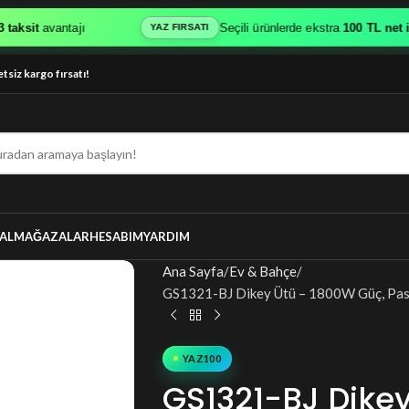
sit
avantajı
Seçili ürünlerde ekstra
100 TL net indi
YAZ FIRSATI
etsiz kargo fırsatı!
AL
MAĞAZALAR
HESABIM
YARDIM
Ana Sayfa
Ev & Bahçe
GS1321-BJ Dikey Ütü – 1800W Güç, Pasla
YAZ100
GS1321-BJ Dike