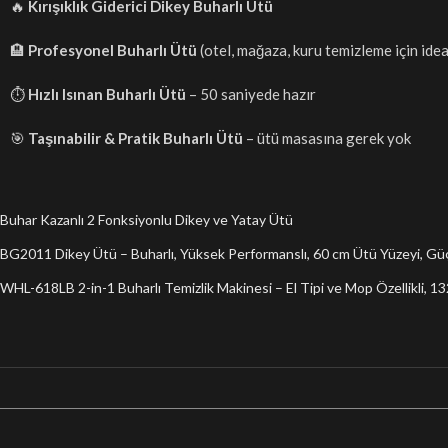
🔥
Kırışıklık Giderici Dikey Buharlı Ütü
🏨
Profesyonel Buharlı Ütü
(otel, mağaza, kuru temizleme için idea
⏱️
Hızlı Isınan Buharlı Ütü
– 50 saniyede hazır
🎯
Taşınabilir & Pratik Buharlı Ütü
– ütü masasına gerek yok
Buhar Kazanlı 2 Fonksiyonlu Dikey ve Yatay Ütü
BG2011 Dikey Ütü – Buharlı, Yüksek Performanslı, 60 cm Ütü Yüzeyi, Gü
WHL-618LB 2-in-1 Buharlı Temizlik Makinesi – El Tipi ve Mop Özellikli, 