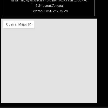
Eryaman, Ayaş Ankara Yolu Blv. No:93 Kat 1, 06790
Etimesgut/Ankara
Telefon:
0850 242 75 28