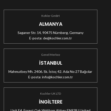
Kohler GmbH
ALMANYA
Saganer Str. 14, 90475 Nürnberg, Germany
E-posta:
de@kochler.com.tr
Genel Merkez
İSTANBUL
Mahmutbey Mh. 2406. Sk. İstoç 42. Ada No:27 Bağcılar
E-posta:
info@kochler.com.tr
Kochler UK LTD
İNGİLTERE
Unit E4, Forest Oak Waltham Abbey EN92BJ United