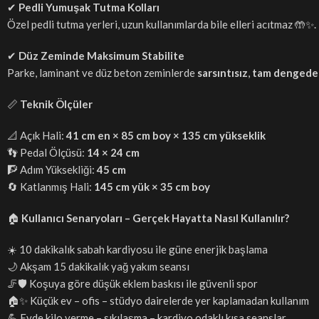
✔
Pedli Yumuşak Tutma Kolları
Özel pedli tutma yerleri, uzun kullanımlarda bile elleri acıtmaz 🤲
✔
Düz Zeminde Maksimum Stabilite
Parke, laminant ve düz beton zeminlerde
sarsıntısız
,
tam dengede
📏
Teknik Ölçüler
📐 Açık Hali:
41 cm en × 85 cm boy × 135 cm yükseklik
👣 Pedal Ölçüsü:
14 × 24 cm
🧗 Adım Yüksekliği:
45 cm
🔄 Katlanmış Hali:
145 cm yük × 35 cm boy
🏠
Kullanıcı Senaryoları – Gerçek Hayatta Nasıl Kullanılır?
☀️ 10 dakikalık sabah kardiyosu ile güne enerjik başlama
🌙 Akşam 15 dakikalık yağ yakım seansı
🦵🛡️ Koşuya göre düşük eklem baskısı ile güvenli spor
🏠✨ Küçük ev – ofis – stüdyo dairelerde yer kaplamadan kullanım
💪 Evde kilo verme – sıkılaşma – kardiyo odaklı kısa seanslar