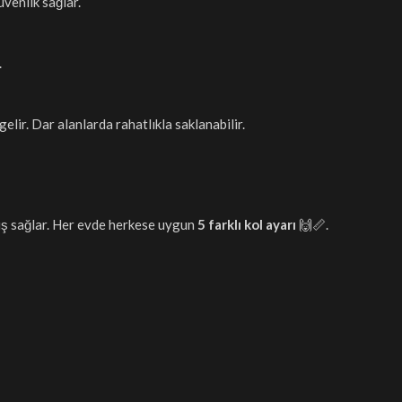
venlik sağlar.
.
gelir. Dar alanlarda rahatlıkla saklanabilir.
uş sağlar. Her evde herkese uygun
5 farklı kol ayarı
🙌📏.