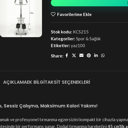
Favorilerime Ekle
Stok kodu:
KCS215
Kategoriler:
Spor & Sağlık
Etiketler:
yaz100
Share:
AÇIKLAMA
EK BILGI
TAKSIT SEÇENEKLERI
, Sessiz Çalışma, Maksimum Kalori Yakımı!
amak ve profesyonel tırmanma egzersizini kompakt bir cihazla yapma
in ötesinde bir performans sunar. Doğal tırmanma hareketini
45 cm’lik a