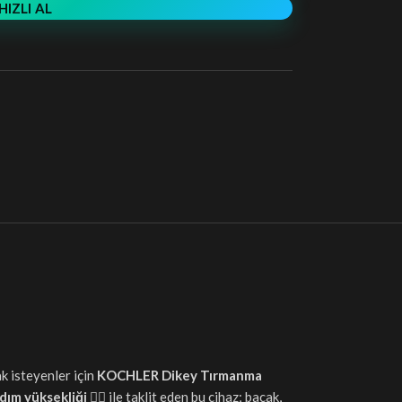
HIZLI AL
k isteyenler için
KOCHLER Dikey Tırmanma
dım yüksekliği 🧗‍♀️
ile taklit eden bu cihaz; bacak,