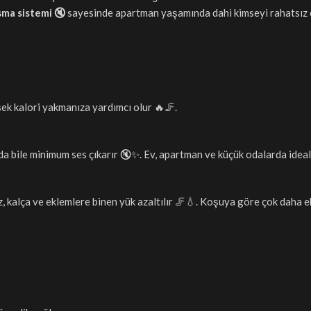
şma sistemi 🔇
sayesinde apartman yaşamında dahi kimseyi rahatsı
ek kalori yakmanıza yardımcı olur 🔥🦵.
 bile minimum ses çıkarır 🔇✨. Ev, apartman ve küçük odalarda ideal
z, kalça ve eklemlere binen yük azaltılır 🦵💧. Koşuya göre çok daha 