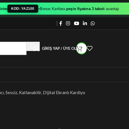
•
Bonus Kartlara
peşin fiyatına 3 taksit
avantajı
KOD: YAZ100
GIRIŞ YAP / ÜYE OL
ı, Sessiz, Katlanabilir, Dijital Ekranlı Kardiyo