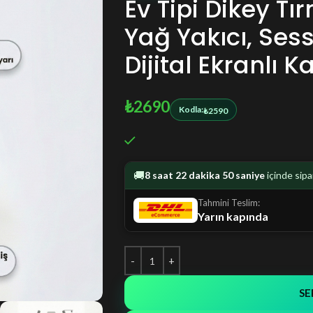
Ev Tipi Dikey T
Yağ Yakıcı, Sessi
Dijital Ekranlı 
₺
2690
Kodla:
₺
2590
🚚
8 saat 22 dakika 49 saniye
içinde sipa
Tahmini Teslim:
Yarın kapında
SE