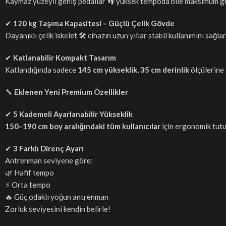
Kaymaz yüzeyli geniş pedallar 👣 yüksek tempoda bile maksimum gü
✔
120 kg Taşıma Kapasitesi – Güçlü Çelik Gövde
Dayanıklı çelik iskelet 🛠️ cihazın uzun yıllar stabil kullanımını sağlar
✔
Katlanabilir Kompakt Tasarım
Katlandığında sadece
145 cm yükseklik
,
35 cm derinlik
ölçülerine 
🔧
Eklenen Yeni Premium Özellikler
✔
5 Kademeli Ayarlanabilir Yükseklik
150–190 cm boy aralığındaki tüm kullanıcılar
için ergonomik tut
✔
3 Farklı Direnç Ayarı
Antrenman seviyene göre:
🌿 Hafif tempo
⚡ Orta tempo
🔥 Güç odaklı yoğun antrenman
Zorluk seviyesini kendin belirle!