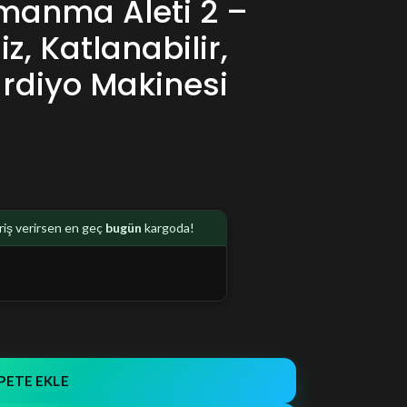
ırmanma Aleti 2 –
z, Katlanabilir,
Kardiyo Makinesi
riş verirsen en geç
bugün
kargoda!
PETE EKLE