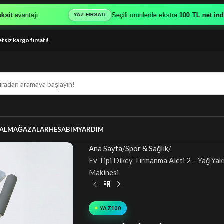
antajı
Seçili ürünlerde ekstra
100 TL net indirim
YAZ FIRSATI
etsiz kargo fırsatı!
AL
MAĞAZALAR
HESABIM
YARDIM
Ana Sayfa
Spor & Sağlık
Ev Tipi Dikey Tırmanma Aleti 2 – Yağ Yakıc
Makinesi
YAZ100