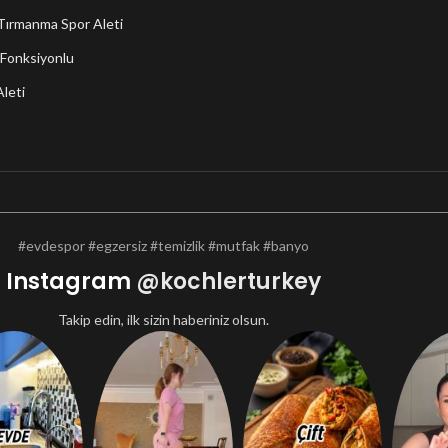
 Tırmanma Spor Aleti
6 Fonksiyonlu
leti
#evdespor #egzersiz #temizlik #mutfak #banyo
Instagram
@kochlerturkey
Takip edin, ilk sizin haberiniz olsun.