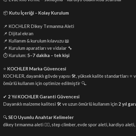
📦
Kutu İçeriği – Kolay Kurulum
📌 KOCHLER Dikey Tırmanma Aleti
📌 Dijital ekran
📌 Kullanım & kurulum kılavuzu 📖
📌 Kurulum aparatları ve vidalar 🔧
⏱️ Kurulum:
5–7 dakika – tek kişi
⭐
KOCHLER Marka Güvencesi
KOCHLER, dayanıklı gövde yapısı 🛠️, yüksek kalite standartları ⭐ v
ömürlü kullanım için optimize edilmiştir 🔍.
✔
2 Yıl KOCHLER Garanti Güvencesi
Dayanıklı malzeme kalitesi 🛠️ ve uzun ömürlü kullanım için
2 yıl gar
🔍
SEO Uyumlu Anahtar Kelimeler
dikey tırmanma aleti 🧗‍♀️, step climber, evde spor aleti, kardiyo a