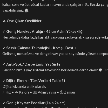
kalça, core ve üst vücut kaslarını aynı anda çalıştırır 💪.
Sessiz çalı
yapabilirsiniz 🏠.
🔥
Öne Çıkan Özellikler
✔
Geniş Hareket Aralığı – 45 cm Adım Yüksekliği
Her adımda daha fazla kas aktivasyonu sağlayarak kısa sürede yüks
✔
Sessiz Çalışma Teknolojisi – Komşu Dostu
Gelişmiş mekanizma ve dengeli yay yapısı sayesinde yüksek tempoda
✔
Anti-Şok / Darbe Emici Yay Sistemi
Güçlendirilmiş yay sistemi sayesinde her adımda darbe emilir 🛡️. Di
✔
Dijital Ekran – Tüm Verileri Takip Et
Dijital ekranda anlık olarak:
⚡ Hız • 🔥 Kalori • 🚶‍♀️ Adım Sayısı • ⏱️ Zaman
✔
Geniş Kaymaz Pedallar (14 × 24 cm)