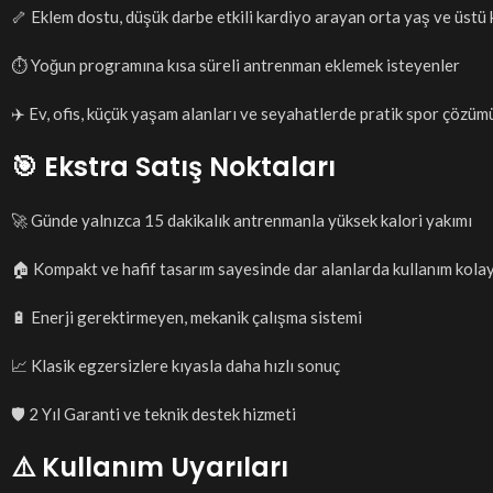
🦴 Eklem dostu, düşük darbe etkili kardiyo arayan orta yaş ve üstü k
⏱️ Yoğun programına kısa süreli antrenman eklemek isteyenler
✈️ Ev, ofis, küçük yaşam alanları ve seyahatlerde pratik spor çözüm
🎯 Ekstra Satış Noktaları
🚀 Günde yalnızca 15 dakikalık antrenmanla yüksek kalori yakımı
🏠 Kompakt ve hafif tasarım sayesinde dar alanlarda kullanım kolay
🔋 Enerji gerektirmeyen, mekanik çalışma sistemi
📈 Klasik egzersizlere kıyasla daha hızlı sonuç
🛡️ 2 Yıl Garanti ve teknik destek hizmeti
⚠️ Kullanım Uyarıları