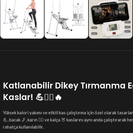
Katlanabilir Dikey Tırmanma Eg
Kaslar! 💪🏋️‍♂️🔥
Yüksek kalori yakımı ve etkili kas çalıştırma için özel olarak tasarl
💪, bacak 🦵, karın 🧘‍♂️ ve kalça 🍑 kaslarını aynı anda çalıştırar
rahatça kullanılabilir.