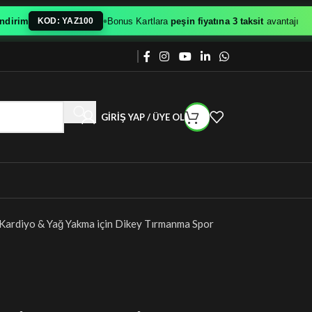
•
im
Bonus Kartlara
peşin fiyatına 3 taksit
avantajı
KOD: YAZ100
GIRIŞ YAP / ÜYE OL
 Kardiyo & Yağ Yakma için Dikey Tırmanma Spor