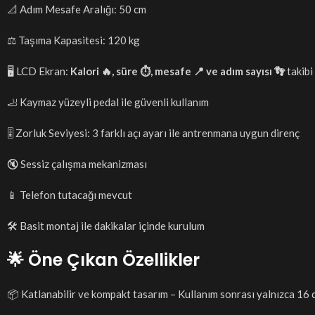
📐 Adım Mesafe Aralığı: 50 cm
⚖️ Taşıma Kapasitesi: 120 kg
🖥️ LCD Ekran:
Kalori 🔥, süre ⏱️, mesafe 📍 ve adım sayısı 👣
takibi
🦶 Kaymaz yüzeyli pedal ile güvenli kullanım
🎚️ Zorluk Seviyesi: 3 farklı açı ayarı ile antrenmana uygun direnç
🔇 Sessiz çalışma mekanizması
📱 Telefon tutacağı mevcut
🛠️ Basit montaj ile dakikalar içinde kurulum
🌟 Öne Çıkan Özellikler
📦 Katlanabilir ve kompakt tasarım – Kullanım sonrası yalnızca 16 c