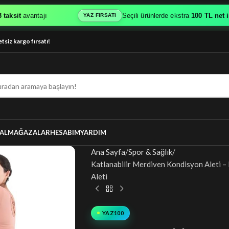
it
avantajı
Seçili ürünlerde ekstra
100 TL net indir
YAZ FIRSATI
etsiz kargo fırsatı!
AL
MAĞAZALAR
HESABIM
YARDIM
Ana Sayfa
Spor & Sağlık
Katlanabilir Merdiven Kondisyon Aleti –
Aleti
YAZ100