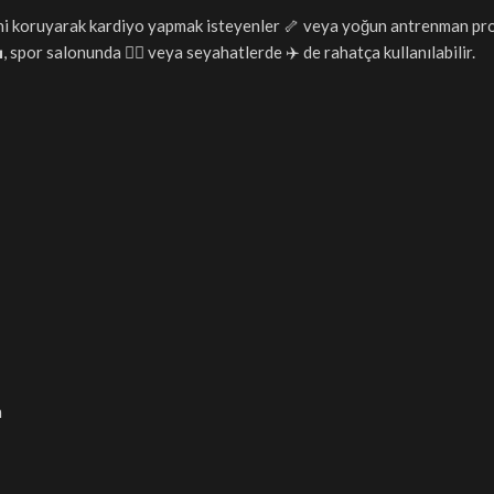
ini koruyarak kardiyo yapmak isteyenler 🦴 veya yoğun antrenman pr
 spor salonunda 🏋️‍♀️ veya seyahatlerde ✈️ de rahatça kullanılabilir.
m