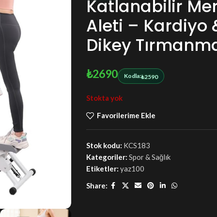
Katlanabilir Me
Aleti – Kardiyo
Dikey Tırmanma
₺
2690
Kodla:
₺
2590
Stokta yok
Favorilerime Ekle
Stok kodu:
KCS183
Kategoriler:
Spor & Sağlık
Etiketler:
yaz100
Share: