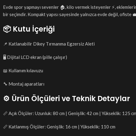
Evde spor yapmayı sevenler 🏠, kilo vermek isteyenler ⚡, eklemler
bir seçimdir. Kompakt yapısı sayesinde yalnızca evde değil, ofiste 💼,
📦 Kutu İçeriği
📌 Katlanabilir Dikey Tırmanma Egzersiz Aleti
🖥️ Dijital LCD ekran (pille çalışır)
📖 Kullanım kılavuzu
🔧 Montaj aparatları
⚙️ Ürün Ölçüleri ve Teknik Detaylar
📏 Açık Ölçüler: Uzunluk: 80 cm | Genişlik: 42 cm | Yükseklik: 125 c
📏 Katlanmış Ölçüler: Genişlik: 16 cm | Yükseklik: 110 cm