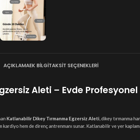
AÇIKLAMA
EK BILGI
TAKSIT SEÇENEKLERI
zersiz Aleti – Evde Profesyonel
anan
Katlanabilir Dikey Tırmanma Egzersiz Aleti
, dikey tırmanma har
ak hem kardiyo hem de direnç antrenmanı sunar. Katlanabilir ve yer kapl