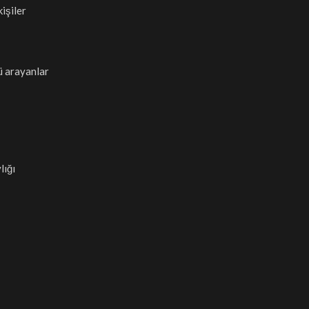
işiler
ü arayanlar
lığı