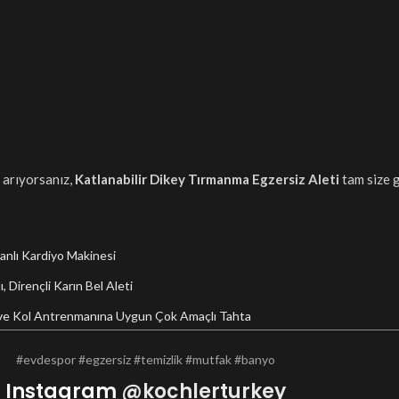
ı arıyorsanız,
Katlanabilir Dikey Tırmanma Egzersiz Aleti
tam size g
kranlı Kardiyo Makinesi
, Dirençli Karın Bel Aleti
Bel ve Kol Antrenmanına Uygun Çok Amaçlı Tahta
#evdespor #egzersiz #temizlik #mutfak #banyo
Instagram
@kochlerturkey