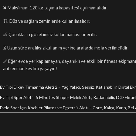
❌ Maksimum 120 kg taşıma kapasitesi aşılmamalıdır.
🏗️ Düz ve sağlam zeminlerde kullanılmalıdır.
👶 Çocukların gözetimsiz kullanmaması önerilir.
⏳ Uzun süre aralıksız kullanım yerine aralarda mola verilmelidir.
✅ Eğer evde yer kaplamayan, dayanıklı ve etkili bir fitness ekipman
antrenman keyfini yaşayın!
Ev Tipi Dikey Tırmanma Aleti 2 – Yağ Yakıcı, Sessiz, Katlanabilir, Dijital E
Ev Tipi Spor Aleti | 5 Minutes Shaper Mekik Aleti, Katlanabilir, LCD Ekranlı
Evde Spor İçin Kochler Pilates ve Egzersiz Aleti – Core, Kalça, Karın, 