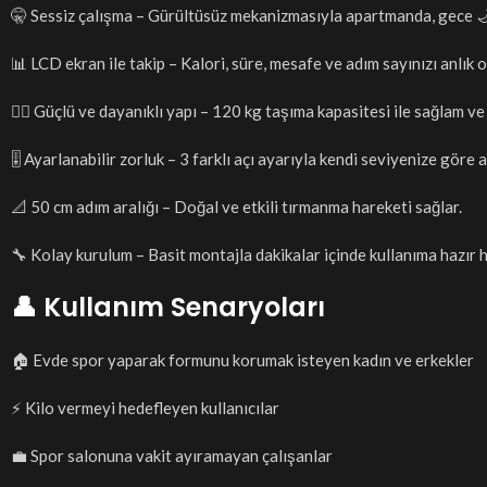
🤫 Sessiz çalışma – Gürültüsüz mekanizmasıyla apartmanda, gece 🌙 
📊 LCD ekran ile takip – Kalori, süre, mesafe ve adım sayınızı anlık o
🏋️‍♀️ Güçlü ve dayanıklı yapı – 120 kg taşıma kapasitesi ile sağlam ve
🎚️ Ayarlanabilir zorluk – 3 farklı açı ayarıyla kendi seviyenize göre
📐 50 cm adım aralığı – Doğal ve etkili tırmanma hareketi sağlar.
🔧 Kolay kurulum – Basit montajla dakikalar içinde kullanıma hazır ha
👤 Kullanım Senaryoları
🏠 Evde spor yaparak formunu korumak isteyen kadın ve erkekler
⚡ Kilo vermeyi hedefleyen kullanıcılar
💼 Spor salonuna vakit ayıramayan çalışanlar